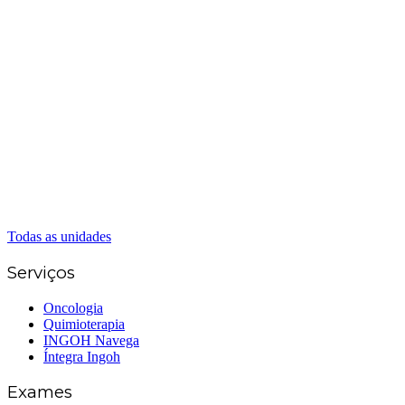
Matriz Goiânia
(62) 3226-0200
(62) 3414-8800
Anápolis
(62) 3324-9304
(62) 98226-9753
(62) 3414-8800
Caldas Novas
(62) 99262-5248
(62) 3414-8800
Senador Canedo
(62) 3226-0200
(62) 3414-8800
Todas as unidades
Serviços
Oncologia
Quimioterapia
INGOH Navega
Íntegra Ingoh
Exames