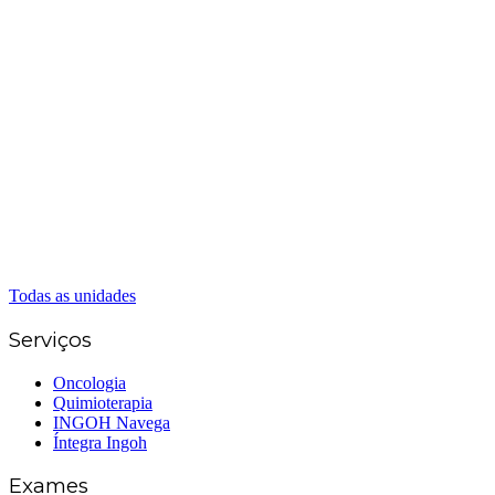
Matriz Goiânia
(62) 3226-0200
(62) 3414-8800
Anápolis
(62) 3324-9304
(62) 98226-9753
(62) 3414-8800
Caldas Novas
(62) 99262-5248
(62) 3414-8800
Senador Canedo
(62) 3226-0200
(62) 3414-8800
Todas as unidades
Serviços
Oncologia
Quimioterapia
INGOH Navega
Íntegra Ingoh
Exames