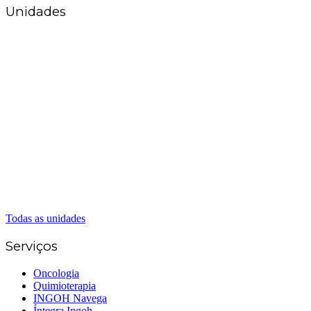
Unidades
Matriz Goiânia
(62) 3226-0200
(62) 3414-8800
Anápolis
(62) 3324-9304
(62) 98226-9753
(62) 3414-8800
Caldas Novas
(62) 99262-5248
(62) 3414-8800
Senador Canedo
(62) 3226-0200
(62) 3414-8800
Todas as unidades
Serviços
Oncologia
Quimioterapia
INGOH Navega
Íntegra Ingoh