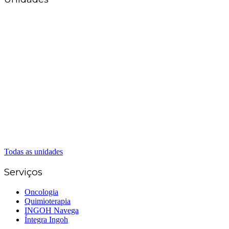
Matriz Goiânia
(62) 3226-0200
(62) 3414-8800
Anápolis
(62) 3324-9304
(62) 98226-9753
(62) 3414-8800
Caldas Novas
(62) 99262-5248
(62) 3414-8800
Senador Canedo
(62) 3226-0200
(62) 3414-8800
Todas as unidades
Serviços
Oncologia
Quimioterapia
INGOH Navega
Íntegra Ingoh