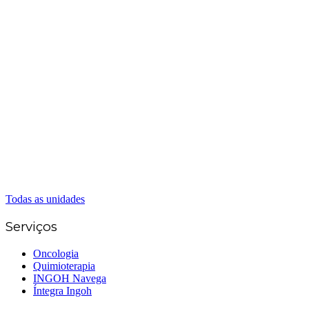
Matriz Goiânia
(62) 3226-0200
(62) 3414-8800
Anápolis
(62) 3324-9304
(62) 98226-9753
(62) 3414-8800
Caldas Novas
(62) 99262-5248
(62) 3414-8800
Senador Canedo
(62) 3226-0200
(62) 3414-8800
Todas as unidades
Serviços
Oncologia
Quimioterapia
INGOH Navega
Íntegra Ingoh