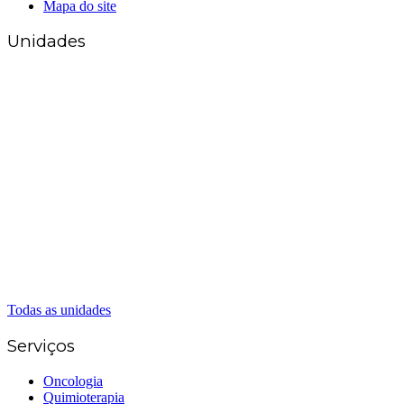
Mapa do site
Unidades
Matriz Goiânia
(62) 3226-0200
(62) 3414-8800
Anápolis
(62) 3324-9304
(62) 98226-9753
(62) 3414-8800
Caldas Novas
(62) 99262-5248
(62) 3414-8800
Senador Canedo
(62) 3226-0200
(62) 3414-8800
Todas as unidades
Serviços
Oncologia
Quimioterapia