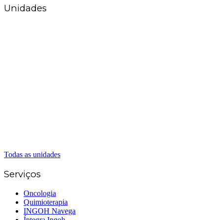
Unidades
Matriz Goiânia
(62) 3226-0200
(62) 3414-8800
Anápolis
(62) 3324-9304
(62) 98226-9753
(62) 3414-8800
Caldas Novas
(62) 99262-5248
(62) 3414-8800
Senador Canedo
(62) 3226-0200
(62) 3414-8800
Todas as unidades
Serviços
Oncologia
Quimioterapia
INGOH Navega
Íntegra Ingoh