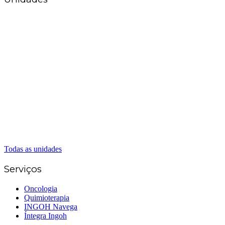
Matriz Goiânia
(62) 3226-0200
(62) 3414-8800
Anápolis
(62) 3324-9304
(62) 98226-9753
(62) 3414-8800
Caldas Novas
(62) 99262-5248
(62) 3414-8800
Senador Canedo
(62) 3226-0200
(62) 3414-8800
Todas as unidades
Serviços
Oncologia
Quimioterapia
INGOH Navega
Íntegra Ingoh