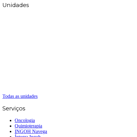
Unidades
Matriz Goiânia
(62) 3226-0200
(62) 3414-8800
Anápolis
(62) 3324-9304
(62) 98226-9753
(62) 3414-8800
Caldas Novas
(62) 99262-5248
(62) 3414-8800
Senador Canedo
(62) 3226-0200
(62) 3414-8800
Todas as unidades
Serviços
Oncologia
Quimioterapia
INGOH Navega
Íntegra Ingoh