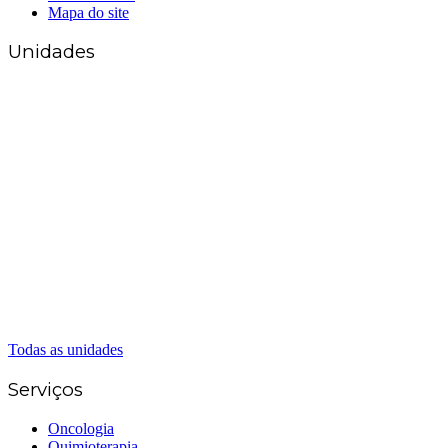
Mapa do site
Unidades
Matriz Goiânia
(62) 3226-0200
(62) 3414-8800
Anápolis
(62) 3324-9304
(62) 98226-9753
(62) 3414-8800
Caldas Novas
(62) 99262-5248
(62) 3414-8800
Senador Canedo
(62) 3226-0200
(62) 3414-8800
Todas as unidades
Serviços
Oncologia
Quimioterapia