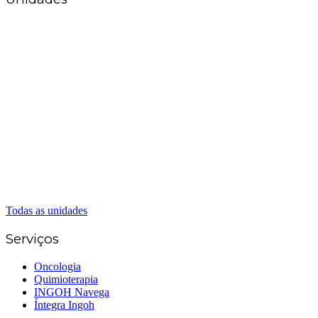
Matriz Goiânia
(62) 3226-0200
(62) 3414-8800
Anápolis
(62) 3324-9304
(62) 98226-9753
(62) 3414-8800
Caldas Novas
(62) 99262-5248
(62) 3414-8800
Senador Canedo
(62) 3226-0200
(62) 3414-8800
Todas as unidades
Serviços
Oncologia
Quimioterapia
INGOH Navega
Íntegra Ingoh