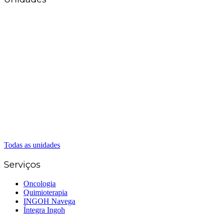
Matriz Goiânia
(62) 3226-0200
(62) 3414-8800
Anápolis
(62) 3324-9304
(62) 98226-9753
(62) 3414-8800
Caldas Novas
(62) 99262-5248
(62) 3414-8800
Senador Canedo
(62) 3226-0200
(62) 3414-8800
Todas as unidades
Serviços
Oncologia
Quimioterapia
INGOH Navega
Íntegra Ingoh