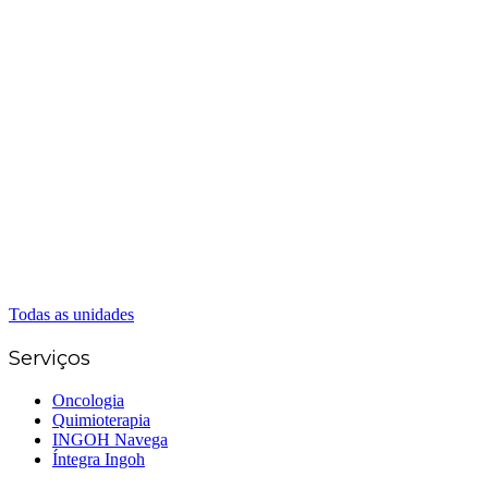
Matriz Goiânia
(62) 3226-0200
(62) 3414-8800
Anápolis
(62) 3324-9304
(62) 98226-9753
(62) 3414-8800
Caldas Novas
(62) 99262-5248
(62) 3414-8800
Senador Canedo
(62) 3226-0200
(62) 3414-8800
Todas as unidades
Serviços
Oncologia
Quimioterapia
INGOH Navega
Íntegra Ingoh