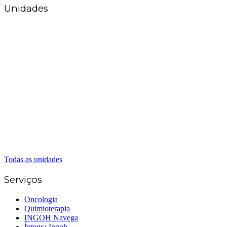
Unidades
Matriz Goiânia
(62) 3226-0200
(62) 3414-8800
Anápolis
(62) 3324-9304
(62) 98226-9753
(62) 3414-8800
Caldas Novas
(62) 99262-5248
(62) 3414-8800
Senador Canedo
(62) 3226-0200
(62) 3414-8800
Todas as unidades
Serviços
Oncologia
Quimioterapia
INGOH Navega
Íntegra Ingoh