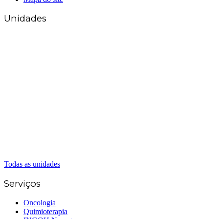
Unidades
Matriz Goiânia
(62) 3226-0200
(62) 3414-8800
Anápolis
(62) 3324-9304
(62) 98226-9753
(62) 3414-8800
Caldas Novas
(62) 99262-5248
(62) 3414-8800
Senador Canedo
(62) 3226-0200
(62) 3414-8800
Todas as unidades
Serviços
Oncologia
Quimioterapia