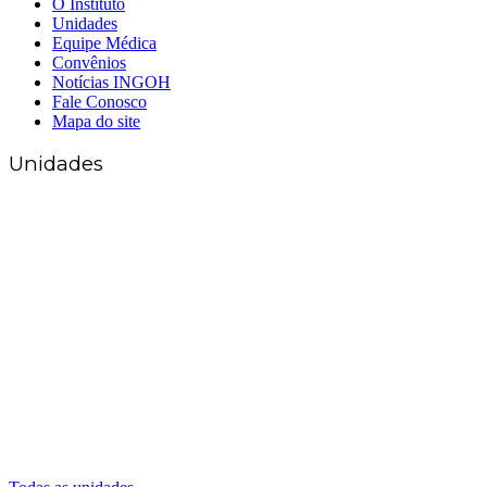
O Instituto
Unidades
Equipe Médica
Convênios
Notícias INGOH
Fale Conosco
Mapa do site
Unidades
Matriz Goiânia
(62) 3226-0200
(62) 3414-8800
Anápolis
(62) 3324-9304
(62) 98226-9753
(62) 3414-8800
Caldas Novas
(62) 99262-5248
(62) 3414-8800
Senador Canedo
(62) 3226-0200
(62) 3414-8800