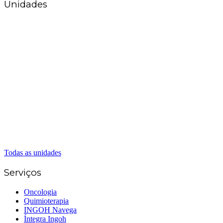
Unidades
Matriz Goiânia
(62) 3226-0200
(62) 3414-8800
Anápolis
(62) 3324-9304
(62) 98226-9753
(62) 3414-8800
Caldas Novas
(62) 99262-5248
(62) 3414-8800
Senador Canedo
(62) 3226-0200
(62) 3414-8800
Todas as unidades
Serviços
Oncologia
Quimioterapia
INGOH Navega
Íntegra Ingoh