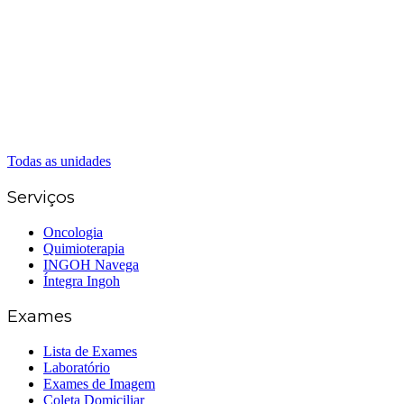
(62) 3324-9304
(62) 98226-9753
(62) 3414-8800
Caldas Novas
(62) 99262-5248
(62) 3414-8800
Senador Canedo
(62) 3226-0200
(62) 3414-8800
Todas as unidades
Serviços
Oncologia
Quimioterapia
INGOH Navega
Íntegra Ingoh
Exames
Lista de Exames
Laboratório
Exames de Imagem
Coleta Domiciliar