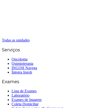
(62) 98226-9753
(62) 3414-8800
Caldas Novas
(62) 99262-5248
(62) 3414-8800
Senador Canedo
(62) 3226-0200
(62) 3414-8800
Todas as unidades
Serviços
Oncologia
Quimioterapia
INGOH Navega
Íntegra Ingoh
Exames
Lista de Exames
Laboratório
Exames de Imagem
Coleta Domiciliar