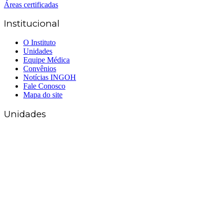
Áreas certificadas
Institucional
O Instituto
Unidades
Equipe Médica
Convênios
Notícias INGOH
Fale Conosco
Mapa do site
Unidades
Matriz Goiânia
(62) 3226-0200
(62) 3414-8800
Anápolis
(62) 3324-9304
(62) 98226-9753
(62) 3414-8800
Caldas Novas
(62) 99262-5248