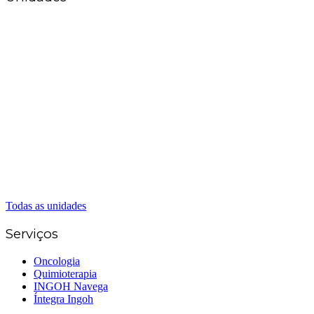
Matriz Goiânia
(62) 3226-0200
(62) 3414-8800
Anápolis
(62) 3324-9304
(62) 98226-9753
(62) 3414-8800
Caldas Novas
(62) 99262-5248
(62) 3414-8800
Senador Canedo
(62) 3226-0200
(62) 3414-8800
Todas as unidades
Serviços
Oncologia
Quimioterapia
INGOH Navega
Íntegra Ingoh