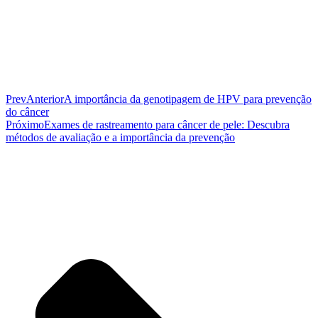
Prev
Anterior
A importância da genotipagem de HPV para prevenção
do câncer
Próximo
Exames de rastreamento para câncer de pele: Descubra
métodos de avaliação e a importância da prevenção