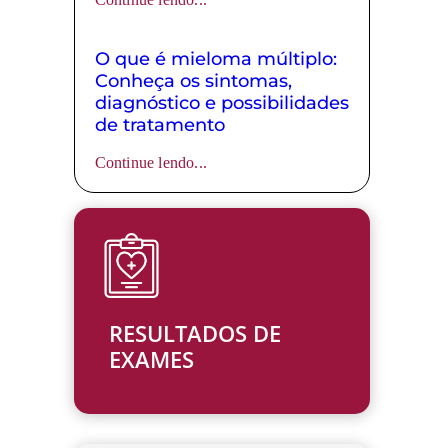
O que é mieloma múltiplo:
Conheça os sintomas,
diagnóstico e possibilidades
de tratamento
Continue lendo...
RESULTADOS DE
EXAMES