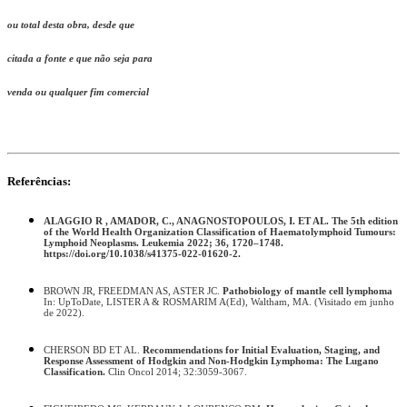
ou total desta obra, desde que
citada a fonte e que não seja para
venda ou qualquer fim comercial
Referências:
ALAGGIO R , AMADOR, C., ANAGNOSTOPOULOS, I. ET AL. The 5th edition
of the World Health Organization Classification of Haematolymphoid Tumours:
Lymphoid Neoplasms. Leukemia 2022; 36, 1720–1748.
https://doi.org/10.1038/s41375-022-01620-2.
BROWN JR, FREEDMAN AS, ASTER JC.
Pathobiology of mantle cell lymphoma
In: UpToDate, LISTER A & ROSMARIM A(Ed), Waltham, MA. (Visitado em junho
de 2022).
CHERSON BD ET AL.
Recommendations for Initial Evaluation, Staging, and
Response Assessment of Hodgkin and Non-Hodgkin Lymphoma: The Lugano
Classification.
Clin Oncol 2014; 32:3059-3067.