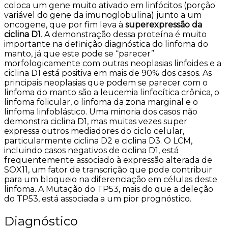
coloca um gene muito ativado em linfócitos (porção
variável do gene da imunoglobulina) junto a um
oncogene, que por fim leva à
superexpressão da
ciclina D1
. A demonstração dessa proteína é muito
importante na definição diagnóstica do linfoma do
manto, já que este pode se “parecer”
morfologicamente com outras neoplasias linfoides e a
ciclina D1 está positiva em mais de 90% dos casos. As
principais neoplasias que podem se parecer com o
linfoma do manto são a leucemia linfocítica crônica, o
linfoma folicular, o linfoma da zona marginal e o
linfoma linfoblástico. Uma minoria dos casos não
demonstra ciclina D1, mas muitas vezes super
expressa outros mediadores do ciclo celular,
particularmente ciclina D2 e ciclina D3. O LCM,
incluindo casos negativos de ciclina D1, está
frequentemente associado à expressão alterada de
SOX11, um fator de transcrição que pode contribuir
para um bloqueio na diferenciação em células deste
linfoma. A Mutação do TP53, mais do que a deleção
do TP53, está associada a um pior prognóstico.
Diagnóstico