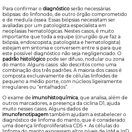
Para confirmar o
diagnóstico
serão necessárias
biópsias: do linfonodo, de outro órgão comprometido
e de medula óssea. Essas biópsias necessitam ser
avaliadas por um patologista especialista em
neoplasias hematológicas. Nestes casos, é muito
importante que toda a equipe (cirurgião que faz a
biópsia, endoscopista, patologista e hematologista)
estejam em sintonia e conversem entre si para que
este possível diagnóstico não seja negligenciado. O
padrão histológico
pode ser difuso, nodular ou zona
do manto. Alguns casos são descritos como uma
combinação dos três padrões. A maioria dos casos é
composta exclusivamente de células linfoides de
pequeno a médio porte, com núcleos ligeiramente
irregulares ou “entalhados”.
O exame de
imunohistoquímica
, que analisa, além de
outros marcadores, a presença da ciclina D1, ajuda
muito nesses casos. Alguns dados de
imunofenotipagem
também ajudam a estabelecer o
diagnóstico de linfoma do manto, que é considerado
uma doença linfoproliferativa CD5 +. As células do
linfoma do manto expressam altos níveis de IgM e IgD