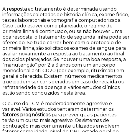
A
resposta
ao tratamento é determinada usando
informações coletadas de história clínica, exame físico,
testes laboratoriais e tomografia computadorizada.
Caso tudo estiver como planejado, o regime de
primeira linha é continuado, ou se não houver uma
boa resposta, o tratamento de segunda linha pode ser
oferecido. Se tudo correr bem com o protocolo de
primeira linha, são solicitados exames de sangue para
avaliar novamente a resposta ao tratamento ao final
dos ciclos planejados. Se houver uma boa resposta, a
“manutenção” por 2 a 3 anos com um anticorpo
monoclonal anti-CD20 (por exemplo, rituximab) em
geral é oferecida.
Existem inúmeros medicamentos
que podem ser considerados em caso de recaída ou
refratariedade da doença e vários estudos clínicos
estão sendo conduzidos nesta área.
O curso do LCM é moderadamente agressivo e
variável. Vários estudos tentaram determinar os
fatores prognósticos
para prever quais pacientes
terão um curso mais agressivo. Os sistemas de
pontuação mais comumente utilizados envolvem
fatores como idade, nível de DHL, estado geral de