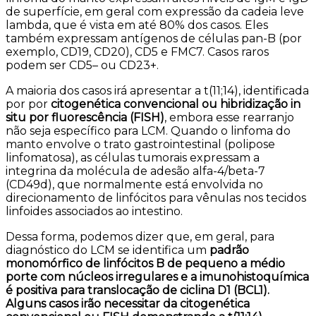
de superfície, em geral com expressão da cadeia leve
lambda, que é vista em até 80% dos casos. Eles
também expressam antígenos de células pan-B (por
exemplo, CD19, CD20), CD5 e FMC7. Casos raros
podem ser CD5– ou CD23+.
A maioria dos casos irá apresentar a t(11;14), identificada
por por
citogenética convencional ou hibridização in
situ por fluorescência (FISH)
, embora esse rearranjo
não seja específico para LCM. Quando o linfoma do
manto envolve o trato gastrointestinal (polipose
linfomatosa), as células tumorais expressam a
integrina da molécula de adesão alfa-4/beta-7
(CD49d), que normalmente está envolvida no
direcionamento de linfócitos para vênulas nos tecidos
linfoides associados ao intestino.
Dessa forma, podemos dizer que, em geral, para
diagnóstico do LCM se identifica um
padrão
monomórfico de linfócitos B de pequeno a médio
porte com núcleos irregulares e a imunohistoquímica
é positiva para translocação de ciclina D1 (BCL1).
Alguns casos irão necessitar da citogenética