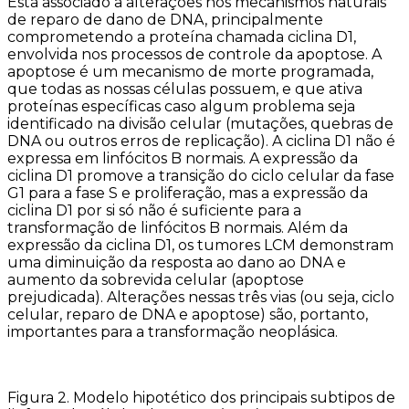
Está associado a alterações nos mecanismos naturais
de reparo de dano de DNA, principalmente
comprometendo a proteína chamada ciclina D1,
envolvida nos processos de controle da apoptose. A
apoptose é um mecanismo de morte programada,
que todas as nossas células possuem, e que ativa
proteínas específicas caso algum problema seja
identificado na divisão celular (mutações, quebras de
DNA ou outros erros de replicação). A ciclina D1 não é
expressa em linfócitos B normais. A expressão da
ciclina D1 promove a transição do ciclo celular da fase
G1 para a fase S e proliferação, mas a expressão da
ciclina D1 por si só não é suficiente para a
transformação de linfócitos B normais. Além da
expressão da ciclina D1, os tumores LCM demonstram
uma diminuição da resposta ao dano ao DNA e
aumento da sobrevida celular (apoptose
prejudicada). Alterações nessas três vias (ou seja, ciclo
celular, reparo de DNA e apoptose) são, portanto,
importantes para a transformação neoplásica.
Figura 2. Modelo hipotético dos principais subtipos de