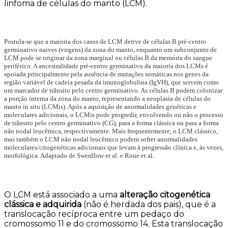
linfoma de células do manto (LCM).
Postula-se que a maioria dos casos de LCM derive de células B pré-centro
germinativo naives (virgens) da zona do manto, enquanto um subconjunto de
LCM pode se originar da zona marginal ou células B da memória do sangue
periférico. A ancestralidade pré-centro germinativo da maioria dos LCMs é
apoiada principalmente pela ausência de mutações somáticas nos genes da
região variável de cadeia pesada da imunoglobulina (IgVH), que servem como
um marcador de trânsito pelo centro germinativo. As células B podem colonizar
a porção interna da zona do manto, representando a neoplasia de células do
manto in situ (LCMis). Após a aquisição de anormalidades genéticas e
moleculares adicionais, o LCMis pode progredir, envolvendo ou não o processo
de trânsito pelo centro germinativo (CG), para a forma clássica ou para a forma
não nodal leucêmica, respectivamente. Mais frequentemente, o LCM clássico,
mas também o LCM não nodal leucêmico podem sofrer anormalidades
moleculares/citogenéticas adicionais que levam à progressão clínica e, às vezes,
morfológica. Adaptado de Swerdlow et al. e Roue et al.
O LCM está associado a uma
alteração citogenética
clássica e adquirida
(não é herdada dos pais), que é a
translocação recíproca entre um pedaço do
cromossomo 11 e do cromossomo 14. Esta translocação