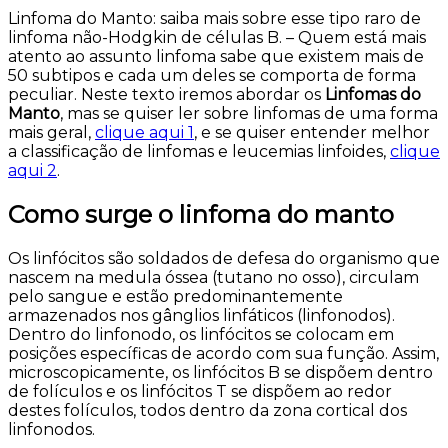
Linfoma do Manto: saiba mais sobre esse tipo raro de
linfoma não-Hodgkin de células B. – Quem está mais
atento ao assunto linfoma sabe que existem mais de
50 subtipos e cada um deles se comporta de forma
peculiar. Neste texto iremos abordar os
Linfomas do
Manto
, mas se quiser ler sobre linfomas de uma forma
mais geral,
clique aqui 1
, e se quiser entender melhor
a classificação de linfomas e leucemias linfoides,
clique
aqui 2
.
Como surge o linfoma do manto
Os linfócitos são soldados de defesa do organismo que
nascem na medula óssea (tutano no osso), circulam
pelo sangue e estão predominantemente
armazenados nos gânglios linfáticos (linfonodos).
Dentro do linfonodo, os linfócitos se colocam em
posições específicas de acordo com sua função. Assim,
microscopicamente, os linfócitos B se dispõem dentro
de folículos e os linfócitos T se dispõem ao redor
destes folículos, todos dentro da zona cortical dos
linfonodos.