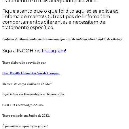
tratamento é o mais adequado para você.
Fique atento que o que foi dito aqui só se aplica ao
linfoma do manto! Outros tipos de linfoma têm
comportamentos diferentes e necessitam de
tratamento específico.
Linfoma do Manto: saiba mais sobre esse tipo raro de linfoma não-Hodgkin de células B.
Siga a INGOH no
Instagram
!
Texto elaborado e revisado por
Dra. Mireille Guimarães Vaz de Campos
Médica
do corpo clínico do INGOH
Especialista em
Hematologia – Hemoterapia
CRM-GO 12.406/RQE 22.965.
Texto revisado em Junho de 2022.
É permitida a reprodução parcial