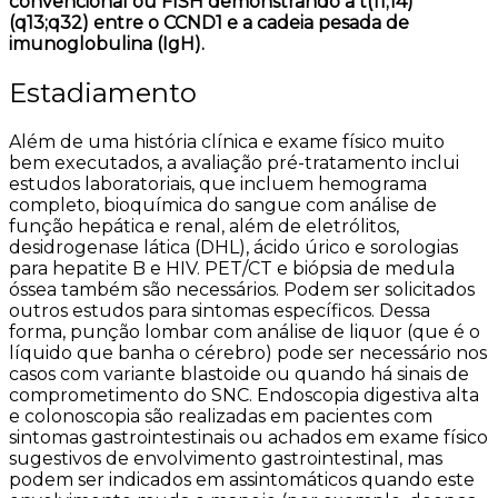
convencional ou FISH demonstrando a t(11;14)
(q13;q32) entre o CCND1 e a cadeia pesada de
imunoglobulina (IgH).
Estadiamento
Além de uma história clínica e exame físico muito
bem executados, a avaliação pré-tratamento inclui
estudos laboratoriais, que incluem hemograma
completo, bioquímica do sangue com análise de
função hepática e renal, além de eletrólitos,
desidrogenase lática (DHL), ácido úrico e sorologias
para hepatite B e HIV. PET/CT e biópsia de medula
óssea também são necessários. Podem ser solicitados
outros estudos para sintomas específicos. Dessa
forma, punção lombar com análise de liquor (que é o
líquido que banha o cérebro) pode ser necessário nos
casos com variante blastoide ou quando há sinais de
comprometimento do SNC. Endoscopia digestiva alta
e colonoscopia são realizadas em pacientes com
sintomas gastrointestinais ou achados em exame físico
sugestivos de envolvimento gastrointestinal, mas
podem ser indicados em assintomáticos quando este