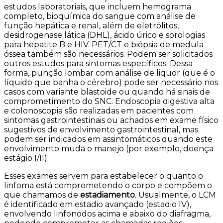
estudos laboratoriais, que incluem hemograma
completo, bioquímica do sangue com análise de
função hepática e renal, além de eletrólitos,
desidrogenase lática (DHL), ácido úrico e sorologias
para hepatite B e HIV. PET/CT e biópsia de medula
óssea também são necessários. Podem ser solicitados
outros estudos para sintomas específicos. Dessa
forma, punção lombar com análise de liquor (que é o
líquido que banha o cérebro) pode ser necessário nos
casos com variante blastoide ou quando há sinais de
comprometimento do SNC. Endoscopia digestiva alta
e colonoscopia são realizadas em pacientes com
sintomas gastrointestinais ou achados em exame físico
sugestivos de envolvimento gastrointestinal, mas
podem ser indicados em assintomáticos quando este
envolvimento muda o manejo (por exemplo, doença
estágio I/II).
Esses exames servem para estabelecer o quanto o
linfoma está comprometendo o corpo e compõem o
que chamamos de
estadiamento
. Usualmente, o LCM
é identificado em estadio avançado (estadio IV),
envolvendo linfonodos acima e abaixo do diafragma,