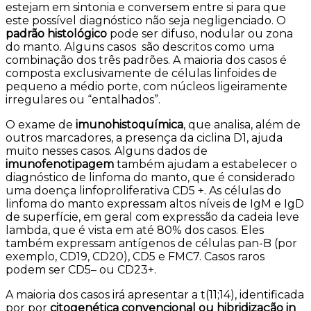
estejam em sintonia e conversem entre si para que
este possível diagnóstico não seja negligenciado. O
padrão histológico
pode ser difuso, nodular ou zona
do manto. Alguns casos são descritos como uma
combinação dos três padrões. A maioria dos casos é
composta exclusivamente de células linfoides de
pequeno a médio porte, com núcleos ligeiramente
irregulares ou “entalhados”.
O exame de
imunohistoquímica
, que analisa, além de
outros marcadores, a presença da ciclina D1, ajuda
muito nesses casos. Alguns dados de
imunofenotipagem
também ajudam a estabelecer o
diagnóstico de linfoma do manto, que é considerado
uma doença linfoproliferativa CD5 +. As células do
linfoma do manto expressam altos níveis de IgM e IgD
de superfície, em geral com expressão da cadeia leve
lambda, que é vista em até 80% dos casos. Eles
também expressam antígenos de células pan-B (por
exemplo, CD19, CD20), CD5 e FMC7. Casos raros
podem ser CD5– ou CD23+.
A maioria dos casos irá apresentar a t(11;14), identificada
por por
citogenética convencional ou hibridização in