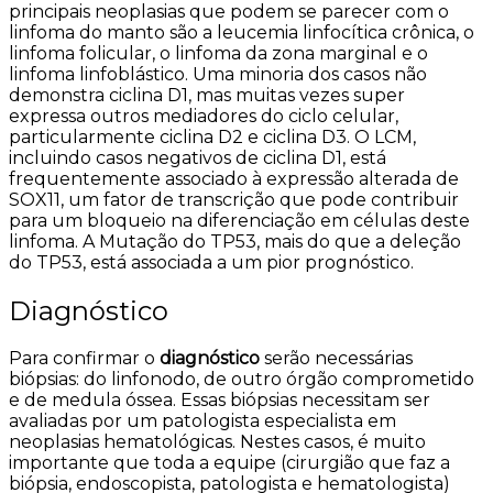
principais neoplasias que podem se parecer com o
linfoma do manto são a leucemia linfocítica crônica, o
linfoma folicular, o linfoma da zona marginal e o
linfoma linfoblástico. Uma minoria dos casos não
demonstra ciclina D1, mas muitas vezes super
expressa outros mediadores do ciclo celular,
particularmente ciclina D2 e ciclina D3. O LCM,
incluindo casos negativos de ciclina D1, está
frequentemente associado à expressão alterada de
SOX11, um fator de transcrição que pode contribuir
para um bloqueio na diferenciação em células deste
linfoma. A Mutação do TP53, mais do que a deleção
do TP53, está associada a um pior prognóstico.
Diagnóstico
Para confirmar o
diagnóstico
serão necessárias
biópsias: do linfonodo, de outro órgão comprometido
e de medula óssea. Essas biópsias necessitam ser
avaliadas por um patologista especialista em
neoplasias hematológicas. Nestes casos, é muito
importante que toda a equipe (cirurgião que faz a
biópsia, endoscopista, patologista e hematologista)