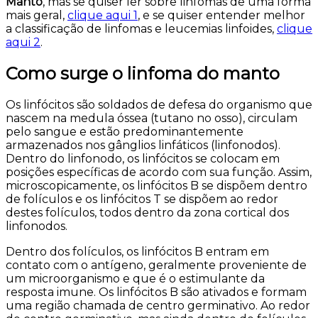
Manto
, mas se quiser ler sobre linfomas de uma forma
mais geral,
clique aqui 1
, e se quiser entender melhor
a classificação de linfomas e leucemias linfoides,
clique
aqui 2
.
Como surge o linfoma do manto
Os linfócitos são soldados de defesa do organismo que
nascem na medula óssea (tutano no osso), circulam
pelo sangue e estão predominantemente
armazenados nos gânglios linfáticos (linfonodos).
Dentro do linfonodo, os linfócitos se colocam em
posições específicas de acordo com sua função. Assim,
microscopicamente, os linfócitos B se dispõem dentro
de folículos e os linfócitos T se dispõem ao redor
destes folículos, todos dentro da zona cortical dos
linfonodos.
Dentro dos folículos, os linfócitos B entram em
contato com o antígeno, geralmente proveniente de
um microorganismo e que é o estimulante da
resposta imune. Os linfócitos B são ativados e formam
uma região chamada de centro germinativo. Ao redor