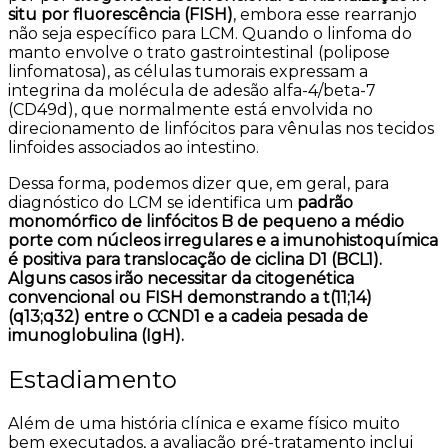
situ por fluorescência (FISH)
, embora esse rearranjo
não seja específico para LCM. Quando o linfoma do
manto envolve o trato gastrointestinal (polipose
linfomatosa), as células tumorais expressam a
integrina da molécula de adesão alfa-4/beta-7
(CD49d), que normalmente está envolvida no
direcionamento de linfócitos para vênulas nos tecidos
linfoides associados ao intestino.
Dessa forma, podemos dizer que, em geral, para
diagnóstico do LCM se identifica um
padrão
monomórfico de linfócitos B de pequeno a médio
porte com núcleos irregulares e a imunohistoquímica
é positiva para translocação de ciclina D1 (BCL1).
Alguns casos irão necessitar da citogenética
convencional ou FISH demonstrando a t(11;14)
(q13;q32) entre o CCND1 e a cadeia pesada de
imunoglobulina (IgH).
Estadiamento
Além de uma história clínica e exame físico muito
bem executados, a avaliação pré-tratamento inclui