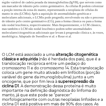
região variável de cadeia pesada da imunoglobulina (IgVH), que servem como
um marcador de trânsito pelo centro germinativo. As células B podem colonizar
a porção interna da zona do manto, representando a neoplasia de células do
manto in situ (LCMis). Após a aquisição de anormalidades genéticas e
moleculares adicionais, o LCMis pode progredir, envolvendo ou não o processo
de trânsito pelo centro germinativo (CG), para a forma clássica ou para a forma
não nodal leucêmica, respectivamente. Mais frequentemente, o LCM clássico,
mas também o LCM não nodal leucêmico podem sofrer anormalidades
moleculares/citogenéticas adicionais que levam à progressão clínica e, às vezes,
morfológica. Adaptado de Swerdlow et al. e Roue et al.
O LCM está associado a uma
alteração citogenética
clássica e adquirida
(não é herdada dos pais), que é a
translocação recíproca entre um pedaço do
cromossomo 11 e do cromossomo 14. Esta translocação
coloca um gene muito ativado em linfócitos (porção
variável do gene da imunoglobulina) junto a um
oncogene, que por fim leva à
superexpressão da
ciclina D1
. A demonstração dessa proteína é muito
importante na definição diagnóstica do linfoma do
manto, já que este pode se “parecer”
morfologicamente com outras neoplasias linfoides e a
ciclina D1 está positiva em mais de 90% dos casos. As