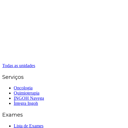
(62) 3414-8800
Anápolis
(62) 3324-9304
(62) 98226-9753
(62) 3414-8800
Caldas Novas
(62) 99262-5248
(62) 3414-8800
Senador Canedo
(62) 3226-0200
(62) 3414-8800
Todas as unidades
Serviços
Oncologia
Quimioterapia
INGOH Navega
Íntegra Ingoh
Exames
Lista de Exames