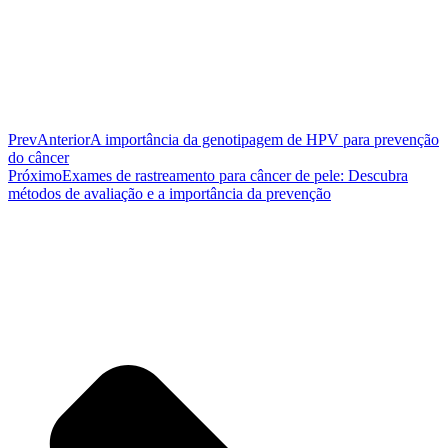
Prev
Anterior
A importância da genotipagem de HPV para prevenção
do câncer
Próximo
Exames de rastreamento para câncer de pele: Descubra
métodos de avaliação e a importância da prevenção