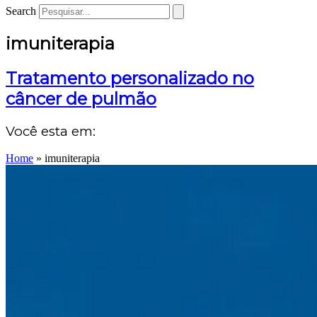
Search
imuniterapia
Tratamento personalizado no
câncer de pulmão
Você esta em:
Home
»
imuniterapia