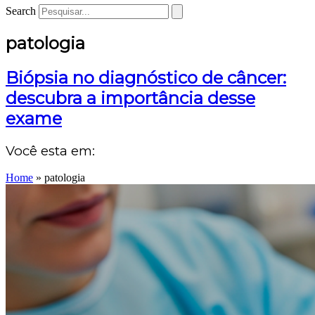
Search
patologia
Biópsia no diagnóstico de câncer:
descubra a importância desse
exame
Você esta em:
Home
»
patologia