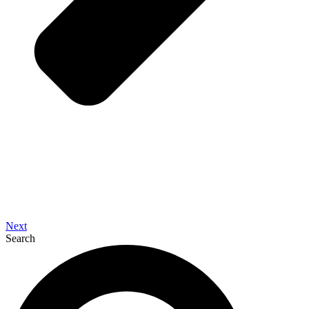
Next
Search