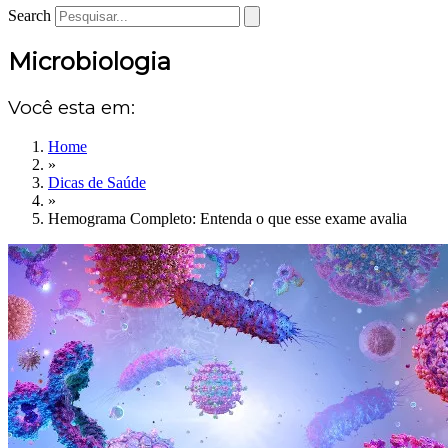
Search
Microbiologia
Você esta em:
Home
»
Dicas de Saúde
»
Hemograma Completo: Entenda o que esse exame avalia