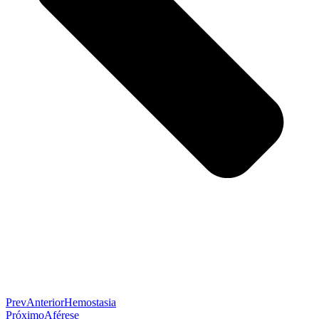
Prev
Anterior
Hemostasia
Próximo
Aférese