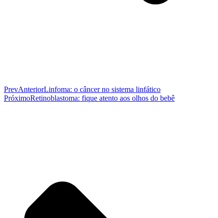
Prev
Anterior
Linfoma: o câncer no sistema linfático
Próximo
Retinoblastoma: fique atento aos olhos do bebê