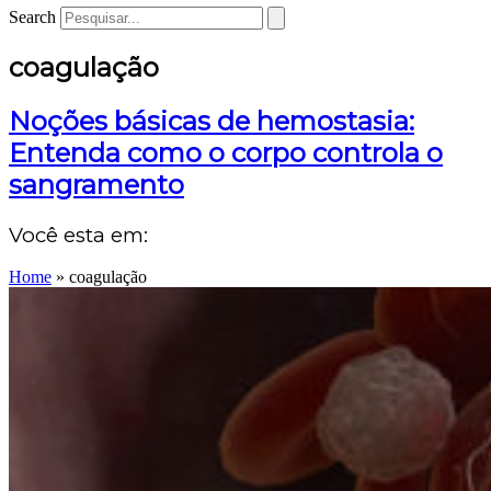
Search
coagulação
Noções básicas de hemostasia:
Entenda como o corpo controla o
sangramento
Você esta em:
Home
»
coagulação