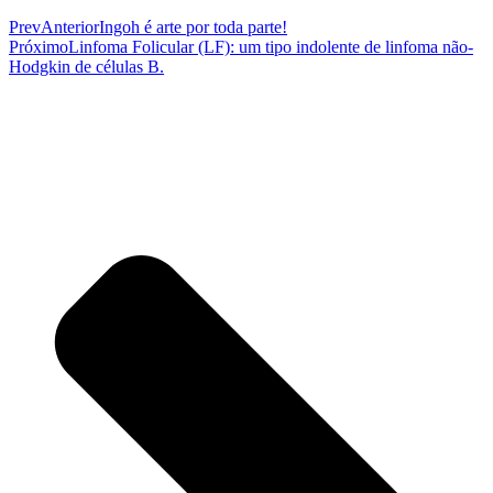
Prev
Anterior
Ingoh é arte por toda parte!
Próximo
Linfoma Folicular (LF): um tipo indolente de linfoma não-
Hodgkin de células B.