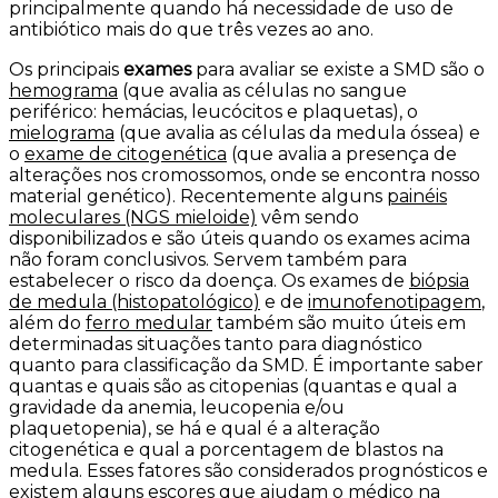
principalmente quando há necessidade de uso de
antibiótico mais do que três vezes ao ano.
Os principais
exames
para avaliar se existe a SMD são o
hemograma
(que avalia as células no sangue
periférico: hemácias, leucócitos e plaquetas), o
mielograma
(que avalia as células da medula óssea) e
o
exame de citogenética
(que avalia a presença de
alterações nos cromossomos, onde se encontra nosso
material genético). Recentemente alguns
painéis
moleculares (NGS mieloide)
vêm sendo
disponibilizados e são úteis quando os exames acima
não foram conclusivos. Servem também para
estabelecer o risco da doença. Os exames de
biópsia
de medula (histopatológico)
e de
imunofenotipagem
,
além do
ferro medular
também são muito úteis em
determinadas situações tanto para diagnóstico
quanto para classificação da SMD. É importante saber
quantas e quais são as citopenias (quantas e qual a
gravidade da anemia, leucopenia e/ou
plaquetopenia), se há e qual é a alteração
citogenética e qual a porcentagem de blastos na
medula. Esses fatores são considerados prognósticos e
existem alguns escores que ajudam o médico na