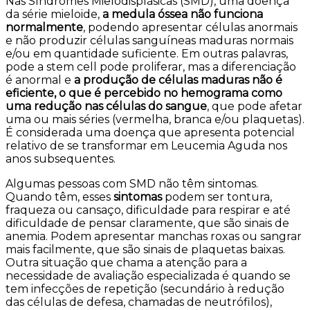
Nas Síndromes Mielodisplásicas (SMD), uma doença
da série mieloide,
a medula óssea não funciona
normalmente
, podendo apresentar células anormais
e não produzir células sanguíneas maduras normais
e/ou em quantidade suficiente. Em outras palavras,
pode a stem cell pode proliferar, mas a diferenciação
é anormal e
a produção de células maduras não é
eficiente, o que é percebido no hemograma como
uma redução nas células do sangue
, que pode afetar
uma ou mais séries (vermelha, branca e/ou plaquetas).
É considerada uma doença que apresenta potencial
relativo de se transformar em Leucemia Aguda nos
anos subsequentes.
Algumas pessoas com SMD não têm sintomas.
Quando têm, esses
sintomas
podem ser tontura,
fraqueza ou cansaço, dificuldade para respirar e até
dificuldade de pensar claramente, que são sinais de
anemia. Podem apresentar manchas roxas ou sangrar
mais facilmente, que são sinais de plaquetas baixas.
Outra situação que chama a atenção para a
necessidade de avaliação especializada é quando se
tem infecções de repetição (secundário à redução
das células de defesa, chamadas de neutrófilos),