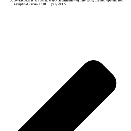
SWERDLOW SH ets al.
WHO classification of Tumors of Haematopoietic ans
Lymphoid Tissue.
IARC: Lyon, 2017.