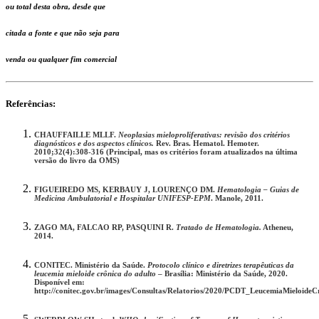
ou total desta obra, desde que
citada a fonte e que não seja para
venda ou qualquer fim comercial
Referências:
CHAUFFAILLE MLLF.
Neoplasias mieloproliferativas: revisão dos critérios
diagnósticos e dos aspectos clínicos.
Rev. Bras. Hematol. Hemoter.
2010;32(4):308-316 (Principal, mas os critérios foram atualizados na última
versão do livro da OMS)
FIGUEIREDO MS, KERBAUY J, LOURENÇO DM.
Hematologia – Guias de
Medicina Ambulatorial e Hospitalar UNIFESP-EPM
. Manole, 2011.
ZAGO MA, FALCAO RP, PASQUINI R.
Tratado de Hematologia.
Atheneu,
2014.
CONITEC. Ministério da Saúde.
Protocolo clínico e diretrizes terapêuticas da
leucemia mieloide crônica do adulto
– Brasília: Ministério da Saúde, 2020.
Disponível em:
http://conitec.gov.br/images/Consultas/Relatorios/2020/PCDT_LeucemiaMieloid