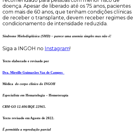
recomendado para pessoas com menor risco de
doença. Apesar de liberado até os 75 anos, pacientes
com mais de 60 anos, que tenham condições clínicas
de receber o transplante, devem receber regimes de
condicionamento de intensidade reduzida.
Síndrome Mielodisplásica (SMD) – parece uma anemia simples mas não é!
Siga a INGOH no
Instagram
!
Texto elaborado e revisado por
Dra. Mireille Guimarães Vaz de Campos
Médica
do corpo clínico do INGOH
Especialista em
Hematologia – Hemoterapia
CRM-GO 12.406/RQE 22965.
Texto revisado em Agosto de 2022.
É permitida a reprodução parcial