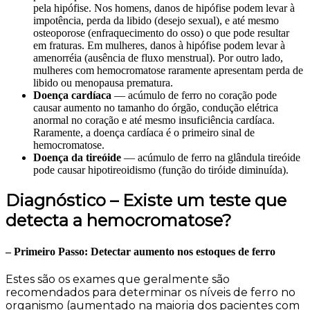
pela hipófise. Nos homens, danos de hipófise podem levar à
impotência, perda da libido (desejo sexual), e até mesmo
osteoporose (enfraquecimento do osso) o que pode resultar
em fraturas. Em mulheres, danos à hipófise podem levar à
amenorréia (ausência de fluxo menstrual). Por outro lado,
mulheres com hemocromatose raramente apresentam perda de
libido ou menopausa prematura.
Doença cardíaca
— acúmulo de ferro no coração pode
causar aumento no tamanho do órgão, condução elétrica
anormal no coração e até mesmo insuficiência cardíaca.
Raramente, a doença cardíaca é o primeiro sinal de
hemocromatose.
Doença da tireóide
— acúmulo de ferro na glândula tireóide
pode causar hipotireoidismo (função do tiróide diminuída).
Diagnóstico – Existe um teste que
detecta a hemocromatose?
– Primeiro Passo: Detectar aumento nos estoques de ferro
Estes são os exames que geralmente são
recomendados para determinar os níveis de ferro no
organismo (aumentado na maioria dos pacientes com