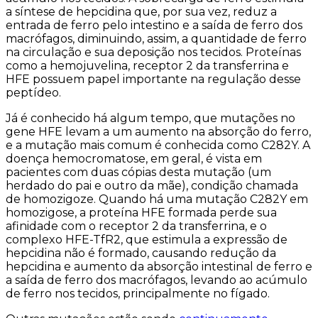
a síntese de hepcidina que, por sua vez, reduz a
entrada de ferro pelo intestino e a saída de ferro dos
macrófagos, diminuindo, assim, a quantidade de ferro
na circulação e sua deposição nos tecidos. Proteínas
como a hemojuvelina, receptor 2 da transferrina e
HFE possuem papel importante na regulação desse
peptídeo.
Já é conhecido há algum tempo, que mutações no
gene HFE levam a um aumento na absorção do ferro,
e a mutação mais comum é conhecida como C282Y. A
doença hemocromatose, em geral, é vista em
pacientes com duas cópias desta mutação (um
herdado do pai e outro da mãe), condição chamada
de homozigoze. Quando há uma mutação C282Y em
homozigose, a proteína HFE formada perde sua
afinidade com o receptor 2 da transferrina, e o
complexo HFE-TfR2, que estimula a expressão de
hepcidina não é formado, causando redução da
hepcidina e aumento da absorção intestinal de ferro e
a saída de ferro dos macrófagos, levando ao acúmulo
de ferro nos tecidos, principalmente no fígado.