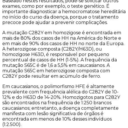
Baseado nestes resultados, pode-se solicitar outros
exames, como por exemplo, o teste genético. É
importante diagnosticar a hemocromatose hereditária
no início do curso da doença, porque o tratamento
precoce pode ajudar a prevenir complicações.
A mutação C282Y em homozigose é encontrada em
mais de 80% dos casos de HH na América do Norte e
em mais de 90% dos casos de HH no norte da Europa.
A heterozigose composta (C282Y/H63D), ou
homozigose H63D, é responsável por pequeno
percentual de casos de HH (1-5%). A frequência da
mutação S65C é de 1,6 a 5,5% em caucasianos. A
mutação S65C em heterozigose composta com
C282Y pode resultar em acúmulo de ferro.
Em caucasianos, o polimorfismo HFE é altamente
prevalente com frequência alélica do C282Y de 10-
12% e do H63D de 14-20%. Homozigotos para C282Y
são encontrados na frequência de 1:250 brancos
caucasianos; entretanto, a doença completamente
manifesta com lesão significativa de órgãos é
encontrada em menos de 10% desses indivíduos
(1:2.500).