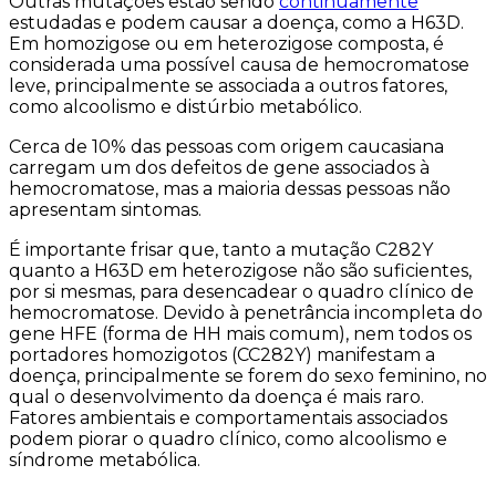
Outras mutações estão sendo
continuamente
estudadas e podem causar a doença, como a H63D.
Em homozigose ou em heterozigose composta, é
considerada uma possível causa de hemocromatose
leve, principalmente se associada a outros fatores,
como alcoolismo e distúrbio metabólico.
Cerca de 10% das pessoas com origem caucasiana
carregam um dos defeitos de gene associados à
hemocromatose, mas a maioria dessas pessoas não
apresentam sintomas.
É importante frisar que, tanto a mutação C282Y
quanto a H63D em heterozigose não são suficientes,
por si mesmas, para desencadear o quadro clínico de
hemocromatose. Devido à penetrância incompleta do
gene HFE (forma de HH mais comum), nem todos os
portadores homozigotos (CC282Y) manifestam a
doença, principalmente se forem do sexo feminino, no
qual o desenvolvimento da doença é mais raro.
Fatores ambientais e comportamentais associados
podem piorar o quadro clínico, como alcoolismo e
síndrome metabólica.