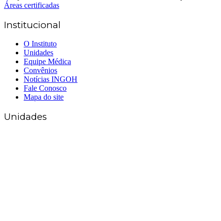
Áreas certificadas
Institucional
O Instituto
Unidades
Equipe Médica
Convênios
Notícias INGOH
Fale Conosco
Mapa do site
Unidades
Matriz Goiânia
(62) 3226-0200
(62) 3414-8800
Anápolis
(62) 3324-9304
(62) 98226-9753
(62) 3414-8800
Caldas Novas
(62) 99262-5248