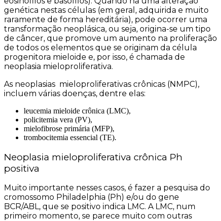
eosinófilos e basófilos). Quando há uma alteração
genética nestas células (em geral, adquirida e muito
raramente de forma hereditária), pode ocorrer uma
transformação neoplásica, ou seja, origina-se um tipo
de câncer, que promove um aumento na proliferação
de todos os elementos que se originam da célula
progenitora mieloide e, por isso, é chamada de
neoplasia mieloproliferativa.
As neoplasias mieloproliferativas crônicas (NMPC),
incluem várias doenças, dentre elas:
leucemia mieloide crônica (LMC),
policitemia vera (PV),
mielofibrose primária (MFP),
trombocitemia essencial (TE)
.
Neoplasia mieloproliferativa crônica Ph
positiva
Muito importante nesses casos, é fazer a pesquisa do
cromossomo Philadelphia (Ph) e/ou do gene
BCR/ABL, que se positivo indica LMC.
A LMC, num
primeiro momento, se parece muito com outras