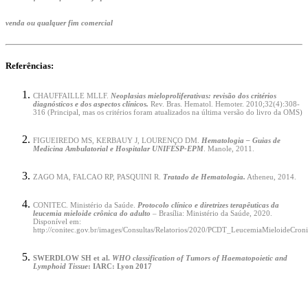
venda ou qualquer fim comercial
Referências:
CHAUFFAILLE MLLF.
Neoplasias mieloproliferativas: revisão dos critérios
diagnósticos e dos aspectos clínicos.
Rev. Bras. Hematol. Hemoter. 2010;32(4):308-
316 (Principal, mas os critérios foram atualizados na última versão do livro da OMS)
FIGUEIREDO MS, KERBAUY J, LOURENÇO DM.
Hematologia – Guias de
Medicina Ambulatorial e Hospitalar UNIFESP-EPM
. Manole, 2011.
ZAGO MA, FALCAO RP, PASQUINI R.
Tratado de Hematologia.
Atheneu, 2014.
CONITEC. Ministério da Saúde.
Protocolo clínico e diretrizes terapêuticas da
leucemia mieloide crônica do adulto
– Brasília: Ministério da Saúde, 2020.
Disponível em:
http://conitec.gov.br/images/Consultas/Relatorios/2020/PCDT_LeucemiaMieloideCr
SWERDLOW SH et al.
WHO classification of Tumors of Haematopoietic and
Lymphoid Tissue
: IARC: Lyon 2017