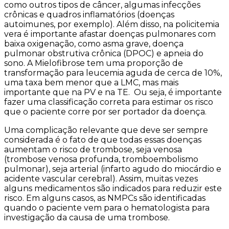
como outros tipos de câncer, algumas infecções
crônicas e quadros inflamatórios (doenças
autoimunes, por exemplo). Além disso, na policitemia
vera é importante afastar doenças pulmonares com
baixa oxigenação, como asma grave, doença
pulmonar obstrutiva crônica (DPOC) e apneia do
sono. A
Mielofibrose tem uma proporção de
transformação para leucemia aguda de cerca de 10%,
uma taxa bem menor que a LMC, mas mais
importante que na PV e na TE. Ou seja, é importante
fazer uma classificação correta para estimar os risco
que o paciente corre por ser portador da doença.
Uma complicação relevante que deve ser sempre
considerada é o fato de que todas essas doenças
aumentam o risco de trombose, seja venosa
(trombose venosa profunda, tromboembolismo
pulmonar), seja arterial (infarto agudo do miocárdio e
acidente vascular cerebral). Assim, muitas vezes
alguns medicamentos são indicados para reduzir este
risco. Em alguns casos, as NMPCs são identificadas
quando o paciente vem para o hematologista para
investigação da causa de uma trombose.