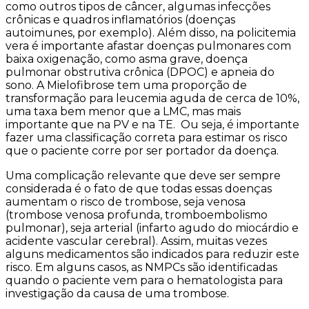
como outros tipos de câncer, algumas infecções
crônicas e quadros inflamatórios (doenças
autoimunes, por exemplo). Além disso, na policitemia
vera é importante afastar doenças pulmonares com
baixa oxigenação, como asma grave, doença
pulmonar obstrutiva crônica (DPOC) e apneia do
sono. A
Mielofibrose tem uma proporção de
transformação para leucemia aguda de cerca de 10%,
uma taxa bem menor que a LMC, mas mais
importante que na PV e na TE. Ou seja, é importante
fazer uma classificação correta para estimar os risco
que o paciente corre por ser portador da doença.
Uma complicação relevante que deve ser sempre
considerada é o fato de que todas essas doenças
aumentam o risco de trombose, seja venosa
(trombose venosa profunda, tromboembolismo
pulmonar), seja arterial (infarto agudo do miocárdio e
acidente vascular cerebral). Assim, muitas vezes
alguns medicamentos são indicados para reduzir este
risco. Em alguns casos, as NMPCs são identificadas
quando o paciente vem para o hematologista para
investigação da causa de uma trombose.