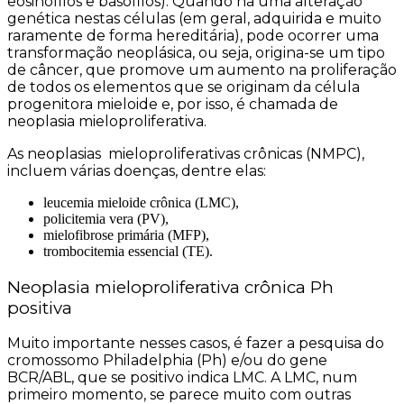
eosinófilos e basófilos). Quando há uma alteração
genética nestas células (em geral, adquirida e muito
raramente de forma hereditária), pode ocorrer uma
transformação neoplásica, ou seja, origina-se um tipo
de câncer, que promove um aumento na proliferação
de todos os elementos que se originam da célula
progenitora mieloide e, por isso, é chamada de
neoplasia mieloproliferativa.
As neoplasias mieloproliferativas crônicas (NMPC),
incluem várias doenças, dentre elas:
leucemia mieloide crônica (LMC),
policitemia vera (PV),
mielofibrose primária (MFP),
trombocitemia essencial (TE)
.
Neoplasia mieloproliferativa crônica Ph
positiva
Muito importante nesses casos, é fazer a pesquisa do
cromossomo Philadelphia (Ph) e/ou do gene
BCR/ABL, que se positivo indica LMC.
A LMC, num
primeiro momento, se parece muito com outras