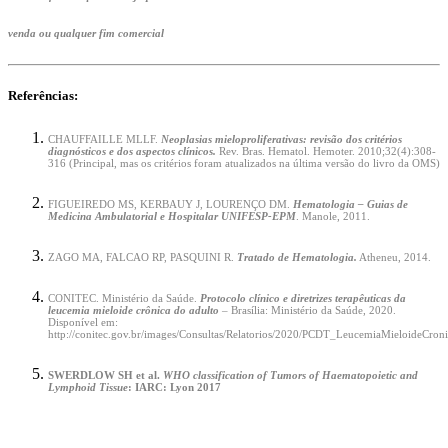
venda ou qualquer fim comercial
Referências:
CHAUFFAILLE MLLF.
Neoplasias mieloproliferativas: revisão dos critérios
diagnósticos e dos aspectos clínicos.
Rev. Bras. Hematol. Hemoter. 2010;32(4):308-
316 (Principal, mas os critérios foram atualizados na última versão do livro da OMS)
FIGUEIREDO MS, KERBAUY J, LOURENÇO DM.
Hematologia – Guias de
Medicina Ambulatorial e Hospitalar UNIFESP-EPM
. Manole, 2011.
ZAGO MA, FALCAO RP, PASQUINI R.
Tratado de Hematologia.
Atheneu, 2014.
CONITEC. Ministério da Saúde.
Protocolo clínico e diretrizes terapêuticas da
leucemia mieloide crônica do adulto
– Brasília: Ministério da Saúde, 2020.
Disponível em:
http://conitec.gov.br/images/Consultas/Relatorios/2020/PCDT_LeucemiaMieloideCr
SWERDLOW SH et al.
WHO classification of Tumors of Haematopoietic and
Lymphoid Tissue
: IARC: Lyon 2017